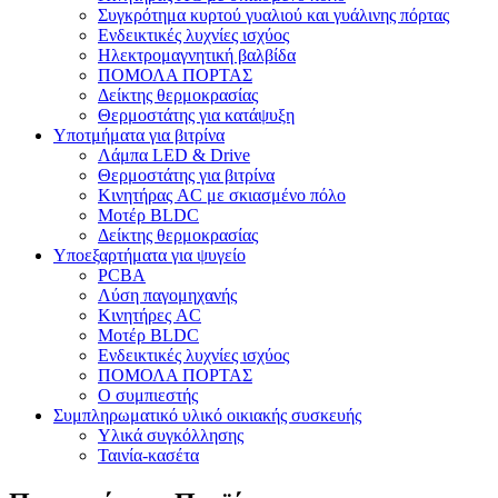
Συγκρότημα κυρτού γυαλιού και γυάλινης πόρτας
Ενδεικτικές λυχνίες ισχύος
Ηλεκτρομαγνητική βαλβίδα
ΠΟΜΟΛΑ ΠΟΡΤΑΣ
Δείκτης θερμοκρασίας
Θερμοστάτης για κατάψυξη
Υποτμήματα για βιτρίνα
Λάμπα LED & Drive
Θερμοστάτης για βιτρίνα
Κινητήρας AC με σκιασμένο πόλο
Μοτέρ BLDC
Δείκτης θερμοκρασίας
Υποεξαρτήματα για ψυγείο
PCBA
Λύση παγομηχανής
Κινητήρες AC
Μοτέρ BLDC
Ενδεικτικές λυχνίες ισχύος
ΠΟΜΟΛΑ ΠΟΡΤΑΣ
Ο συμπιεστής
Συμπληρωματικό υλικό οικιακής συσκευής
Υλικά συγκόλλησης
Ταινία-κασέτα