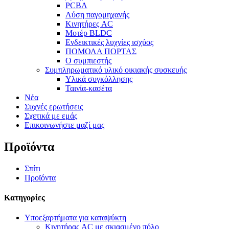
PCBA
Λύση παγομηχανής
Κινητήρες AC
Μοτέρ BLDC
Ενδεικτικές λυχνίες ισχύος
ΠΟΜΟΛΑ ΠΟΡΤΑΣ
Ο συμπιεστής
Συμπληρωματικό υλικό οικιακής συσκευής
Υλικά συγκόλλησης
Ταινία-κασέτα
Νέα
Συχνές ερωτήσεις
Σχετικά με εμάς
Επικοινωνήστε μαζί μας
Προϊόντα
Σπίτι
Προϊόντα
Κατηγορίες
Υποεξαρτήματα για καταψύκτη
Κινητήρας AC με σκιασμένο πόλο