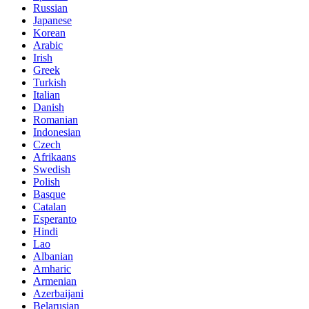
Russian
Japanese
Korean
Arabic
Irish
Greek
Turkish
Italian
Danish
Romanian
Indonesian
Czech
Afrikaans
Swedish
Polish
Basque
Catalan
Esperanto
Hindi
Lao
Albanian
Amharic
Armenian
Azerbaijani
Belarusian