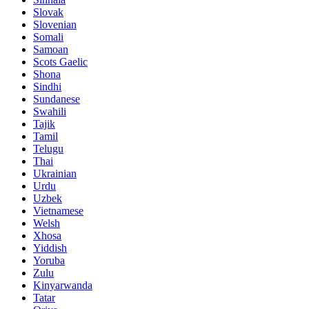
Slovak
Slovenian
Somali
Samoan
Scots Gaelic
Shona
Sindhi
Sundanese
Swahili
Tajik
Tamil
Telugu
Thai
Ukrainian
Urdu
Uzbek
Vietnamese
Welsh
Xhosa
Yiddish
Yoruba
Zulu
Kinyarwanda
Tatar