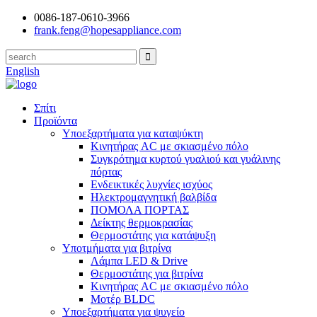
0086-187-0610-3966
frank.feng@hopesappliance.com
English
Σπίτι
Προϊόντα
Υποεξαρτήματα για καταψύκτη
Κινητήρας AC με σκιασμένο πόλο
Συγκρότημα κυρτού γυαλιού και γυάλινης
πόρτας
Ενδεικτικές λυχνίες ισχύος
Ηλεκτρομαγνητική βαλβίδα
ΠΟΜΟΛΑ ΠΟΡΤΑΣ
Δείκτης θερμοκρασίας
Θερμοστάτης για κατάψυξη
Υποτμήματα για βιτρίνα
Λάμπα LED & Drive
Θερμοστάτης για βιτρίνα
Κινητήρας AC με σκιασμένο πόλο
Μοτέρ BLDC
Υποεξαρτήματα για ψυγείο