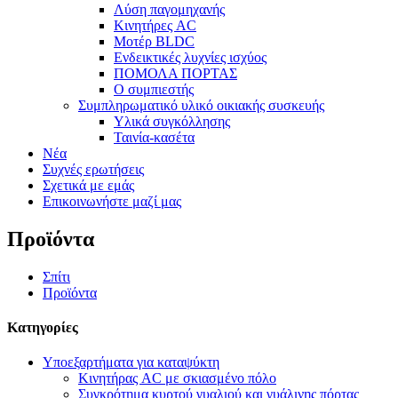
Λύση παγομηχανής
Κινητήρες AC
Μοτέρ BLDC
Ενδεικτικές λυχνίες ισχύος
ΠΟΜΟΛΑ ΠΟΡΤΑΣ
Ο συμπιεστής
Συμπληρωματικό υλικό οικιακής συσκευής
Υλικά συγκόλλησης
Ταινία-κασέτα
Νέα
Συχνές ερωτήσεις
Σχετικά με εμάς
Επικοινωνήστε μαζί μας
Προϊόντα
Σπίτι
Προϊόντα
Κατηγορίες
Υποεξαρτήματα για καταψύκτη
Κινητήρας AC με σκιασμένο πόλο
Συγκρότημα κυρτού γυαλιού και γυάλινης πόρτας