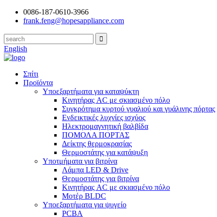
0086-187-0610-3966
frank.feng@hopesappliance.com
English
Σπίτι
Προϊόντα
Υποεξαρτήματα για καταψύκτη
Κινητήρας AC με σκιασμένο πόλο
Συγκρότημα κυρτού γυαλιού και γυάλινης πόρτας
Ενδεικτικές λυχνίες ισχύος
Ηλεκτρομαγνητική βαλβίδα
ΠΟΜΟΛΑ ΠΟΡΤΑΣ
Δείκτης θερμοκρασίας
Θερμοστάτης για κατάψυξη
Υποτμήματα για βιτρίνα
Λάμπα LED & Drive
Θερμοστάτης για βιτρίνα
Κινητήρας AC με σκιασμένο πόλο
Μοτέρ BLDC
Υποεξαρτήματα για ψυγείο
PCBA