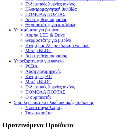
Ενδεικτικές λυχνίες ισχύος
Ηλεκτρομαγνητική βαλβίδα
ΠΟΜΟΛΑ ΠΟΡΤΑΣ
Δείκτης θερμοκρασίας
Θερμοστάτης για κατάψυξη
Υποτμήματα για βιτρίνα
Λάμπα LED & Drive
Θερμοστάτης για βιτρίνα
Κινητήρας AC με σκιασμένο πόλο
Μοτέρ BLDC
Δείκτης θερμοκρασίας
Υποεξαρτήματα για ψυγείο
PCBA
Λύση παγομηχανής
Κινητήρες AC
Μοτέρ BLDC
Ενδεικτικές λυχνίες ισχύος
ΠΟΜΟΛΑ ΠΟΡΤΑΣ
Ο συμπιεστής
Συμπληρωματικό υλικό οικιακής συσκευής
Υλικά συγκόλλησης
Ταινία-κασέτα
Προτεινόμενα Προϊόντα