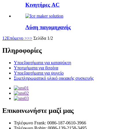
Κινητήρες AC
Λύση παγομηχανής
1
2
Επόμενο >
>>
Σελίδα 1/2
Πληροφορίες
Υποεξαρτήματα για καταψύκτη
Υποτμήματα για βιτρίνα
Υποεξαρτήματα για ψυγείο
Συμπληρωματικό υλικό οικιακής συσκευής
Επικοινωνήστε μαζί μας
Τηλέφωνο Frank: 0086-187-0610-3966
Τηλέφωνο Robin: 0086-139-2158-3495