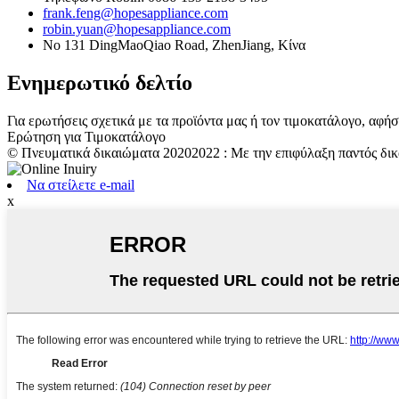
frank.feng@hopesappliance.com
robin.yuan@hopesappliance.com
No 131 DingMaoQiao Road, ZhenJiang, Κίνα
Ενημερωτικό δελτίο
Για ερωτήσεις σχετικά με τα προϊόντα μας ή τον τιμοκατάλογο, αφή
Ερώτηση για Τιμοκατάλογο
© Πνευματικά δικαιώματα 20202022 : Με την επιφύλαξη παντός δικ
Να στείλετε e-mail
x